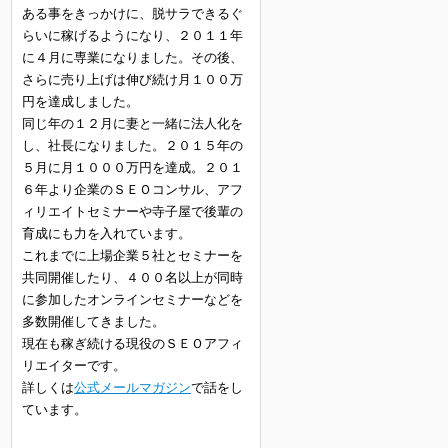
ある事をきっかけに、脱サラできるぐ
らいに稼げるようになり、２０１１年
に４月に専業になりました。その後、
さらに売り上げは伸び続け月１００万
円を達成しました。
同じ年の１２月に妻と一緒に法人化を
し、社長になりました。２０１５年の
５月に月１０００万円を達成。２０１
６年より企業のＳＥＯコンサル、アフ
ィリエイトセミナーや寺子屋で後輩の
育成にも力を入れています。
これまでに上場企業５社とセミナーを
共同開催したり、４００名以上が同時
に参加したオンラインセミナーなどを
多数開催してきました。
現在も稼ぎ続ける現役のＳＥＯアフィ
リエイターです。
詳しくは
公式メールマガジン
で話をし
ています。