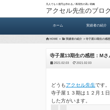
凡人でも１億円は作れる／再現性の高い戦略
アクセル先生のブロ
ホーム
実績者の紹介
HOME
»
実績者の紹介
»
寺子屋13期生の感
寺子屋13期生の感想：Mさ
2021.02.03
2021.02.03
どうも
アクセル先生
です。
寺子屋１３期は１２月１日
した方がいます。