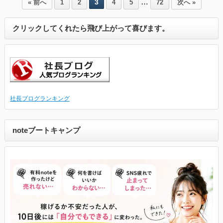
…
3
« 前へ
1
2
4
5
72
次へ »
クリックしてくれたら飛び上がって喜びます。
社長ブログランキング
noteブートキャンプ