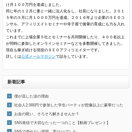
け月１００万円を達成しました。
同じ年の１２月に妻と一緒に法人化をし、社長になりました。２０１
５年の５月に月１０００万円を達成。２０１６年より企業のＳＥＯコ
ンサル、アフィリエイトセミナーや寺子屋で後輩の育成にも力を入れ
ています。
これまでに上場企業５社とセミナーを共同開催したり、４００名以上
が同時に参加したオンラインセミナーなどを多数開催してきました。
現在も稼ぎ続ける現役のＳＥＯアフィリエイターです。
詳しくは
公式メールマガジン
で話をしています。
新着記事
僕が流した涙の理由
社会人2,000円で参加した学生パーティが想像以上に豪華だった
お金の呪い、そろそろ解きませんか？
SNS発信で大切なたった一つのこと【動画プレゼント】
SNSで売れない原因、実は○○でした