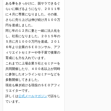
ある事をきっかけに、脱サラできるぐ
らいに稼げるようになり、２０１１年
に４月に専業になりました。その後、
さらに売り上げは伸び続け月１００万
円を達成しました。
同じ年の１２月に妻と一緒に法人化を
し、社長になりました。２０１５年の
５月に月１０００万円を達成。２０１
６年より企業のＳＥＯコンサル、アフ
ィリエイトセミナーや寺子屋で後輩の
育成にも力を入れています。
これまでに上場企業５社とセミナーを
共同開催したり、４００名以上が同時
に参加したオンラインセミナーなどを
多数開催してきました。
現在も稼ぎ続ける現役のＳＥＯアフィ
リエイターです。
詳しくは
公式メールマガジン
で話をし
ています。