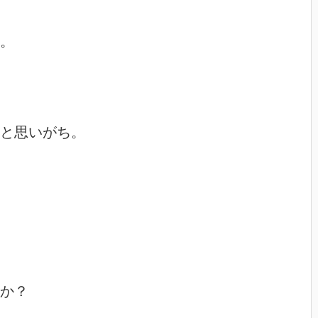
。

と思いがち。

か？
