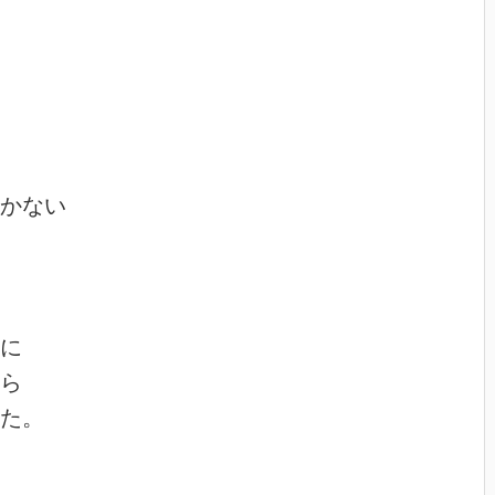
かない

に

ら

た。
