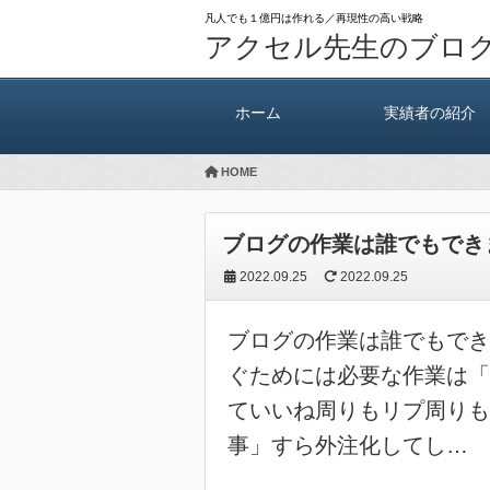
凡人でも１億円は作れる／再現性の高い戦略
アクセル先生のブロ
ホーム
実績者の紹介
HOME
ブログの作業は誰でもでき
2022.09.25
2022.09.25
ブログの作業は誰でもでき
ぐためには必要な作業は「
ていいね周りもリプ周りも
事」すら外注化してし…