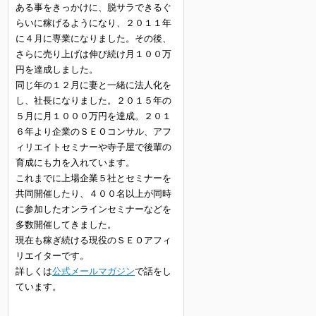
ある事をきっかけに、脱サラできるぐ
らいに稼げるようになり、２０１１年
に４月に専業になりました。その後、
さらに売り上げは伸び続け月１００万
円を達成しました。
同じ年の１２月に妻と一緒に法人化を
し、社長になりました。２０１５年の
５月に月１０００万円を達成。２０１
６年より企業のＳＥＯコンサル、アフ
ィリエイトセミナーや寺子屋で後輩の
育成にも力を入れています。
これまでに上場企業５社とセミナーを
共同開催したり、４００名以上が同時
に参加したオンラインセミナーなどを
多数開催してきました。
現在も稼ぎ続ける現役のＳＥＯアフィ
リエイターです。
詳しくは
公式メールマガジン
で話をし
ています。