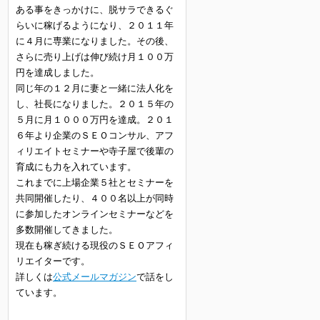
ある事をきっかけに、脱サラできるぐ
らいに稼げるようになり、２０１１年
に４月に専業になりました。その後、
さらに売り上げは伸び続け月１００万
円を達成しました。
同じ年の１２月に妻と一緒に法人化を
し、社長になりました。２０１５年の
５月に月１０００万円を達成。２０１
６年より企業のＳＥＯコンサル、アフ
ィリエイトセミナーや寺子屋で後輩の
育成にも力を入れています。
これまでに上場企業５社とセミナーを
共同開催したり、４００名以上が同時
に参加したオンラインセミナーなどを
多数開催してきました。
現在も稼ぎ続ける現役のＳＥＯアフィ
リエイターです。
詳しくは
公式メールマガジン
で話をし
ています。