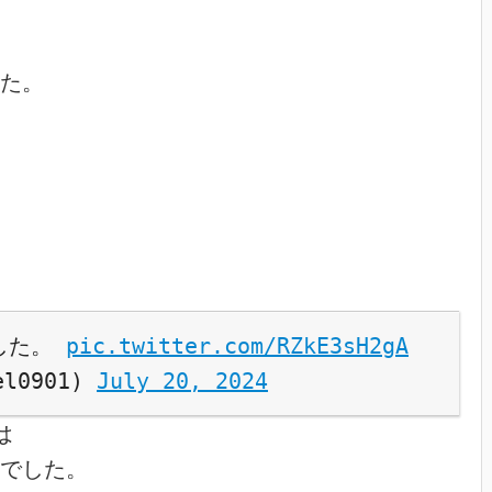
た。

した。 
pic.twitter.com/RZkE3sH2gA
l0901) 
July 20, 2024


でした。
