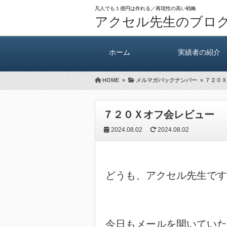
凡人でも１億円は作れる／再現性の高い戦略
アクセル先生のブロ
ホーム
実績者の紹介
HOME
»
メルマガバックナンバー
»
７２０Ｘ
７２０Ｘオフ会レビュー
2024.08.02
2024.08.02
どうも、アクセル先生です
今日もメールを開いていた