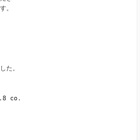
す。

した。

8 co.
