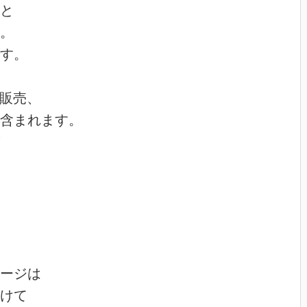
と
。
す。
画販売、
含まれます。
ージは
けて