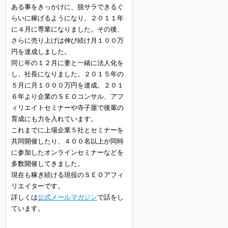
ある事をきっかけに、脱サラできるぐ
らいに稼げるようになり、２０１１年
に４月に専業になりました。その後、
さらに売り上げは伸び続け月１００万
円を達成しました。
同じ年の１２月に妻と一緒に法人化を
し、社長になりました。２０１５年の
５月に月１０００万円を達成。２０１
６年より企業のＳＥＯコンサル、アフ
ィリエイトセミナーや寺子屋で後輩の
育成にも力を入れています。
これまでに上場企業５社とセミナーを
共同開催したり、４００名以上が同時
に参加したオンラインセミナーなどを
多数開催してきました。
現在も稼ぎ続ける現役のＳＥＯアフィ
リエイターです。
詳しくは
公式メールマガジン
で話をし
ています。