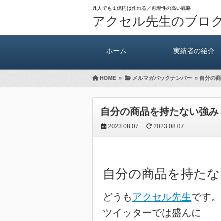
凡人でも１億円は作れる／再現性の高い戦略
アクセル先生のブロ
ホーム
実績者の紹介
HOME
»
メルマガバックナンバー
»
自分の商
自分の商品を持たない強み
2023.08.07
2023.08.07
自分の商品を持たな
どうも
アクセル先生
です。
ツイッターでは盛んに