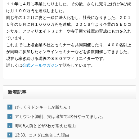
１１年に４月に専業になりました。その後、さらに売り上げは伸び続
け月１００万円を達成しました。
同じ年の１２月に妻と一緒に法人化をし、社長になりました。２０１
５年の５月に月１０００万円を達成。２０１６年より企業のＳＥＯコ
ンサル、アフィリエイトセミナーや寺子屋で後輩の育成にも力を入れ
ています。
これまでに上場企業５社とセミナーを共同開催したり、４００名以上
が同時に参加したオンラインセミナーなどを多数開催してきました。
現在も稼ぎ続ける現役のＳＥＯアフィリエイターです。
詳しくは
公式メールマガジン
で話をしています。
新着記事
びっくりドンキーしか勝たん！
アカウント添削、実は追加で3名分やってました。
寿司5人前とピザ3枚が消えた理由
13:30、コメダに集合した理由