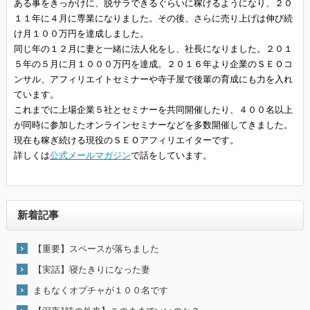
ある事をきっかけに、脱サラできるぐらいに稼げるようになり、２０
１１年に４月に専業になりました。その後、さらに売り上げは伸び続
け月１００万円を達成しました。
同じ年の１２月に妻と一緒に法人化をし、社長になりました。２０１
５年の５月に月１０００万円を達成。２０１６年より企業のＳＥＯコ
ンサル、アフィリエイトセミナーや寺子屋で後輩の育成にも力を入れ
ています。
これまでに上場企業５社とセミナーを共同開催したり、４００名以上
が同時に参加したオンラインセミナーなどを多数開催してきました。
現在も稼ぎ続ける現役のＳＥＯアフィリエイターです。
詳しくは
公式メールマガジン
で話をしています。
新着記事
【重要】スペースが落ちました
【実話】寝たきりになった妻
まもなくオプチャが１００名です