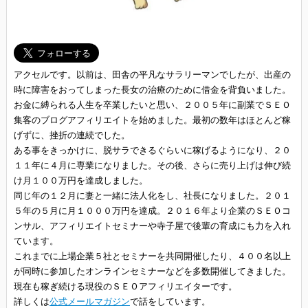
アクセルです。以前は、田舎の平凡なサラリーマンでしたが、出産の
時に障害をおってしまった長女の治療のために借金を背負いました。
お金に縛られる人生を卒業したいと思い、２００５年に副業でＳＥＯ
集客のブログアフィリエイトを始めました。最初の数年はほとんど稼
げずに、挫折の連続でした。
ある事をきっかけに、脱サラできるぐらいに稼げるようになり、２０
１１年に４月に専業になりました。その後、さらに売り上げは伸び続
け月１００万円を達成しました。
同じ年の１２月に妻と一緒に法人化をし、社長になりました。２０１
５年の５月に月１０００万円を達成。２０１６年より企業のＳＥＯコ
ンサル、アフィリエイトセミナーや寺子屋で後輩の育成にも力を入れ
ています。
これまでに上場企業５社とセミナーを共同開催したり、４００名以上
が同時に参加したオンラインセミナーなどを多数開催してきました。
現在も稼ぎ続ける現役のＳＥＯアフィリエイターです。
詳しくは
公式メールマガジン
で話をしています。