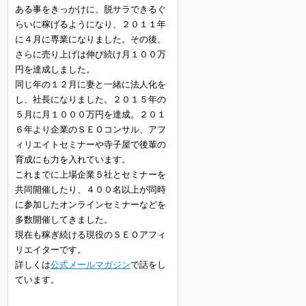
ある事をきっかけに、脱サラできるぐ
らいに稼げるようになり、２０１１年
に４月に専業になりました。その後、
さらに売り上げは伸び続け月１００万
円を達成しました。
同じ年の１２月に妻と一緒に法人化を
し、社長になりました。２０１５年の
５月に月１０００万円を達成。２０１
６年より企業のＳＥＯコンサル、アフ
ィリエイトセミナーや寺子屋で後輩の
育成にも力を入れています。
これまでに上場企業５社とセミナーを
共同開催したり、４００名以上が同時
に参加したオンラインセミナーなどを
多数開催してきました。
現在も稼ぎ続ける現役のＳＥＯアフィ
リエイターです。
詳しくは
公式メールマガジン
で話をし
ています。