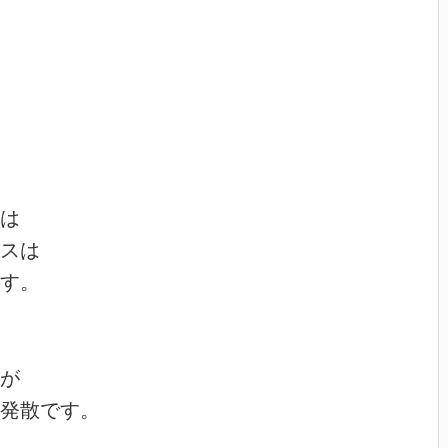
は

スは

す。

が

発散です。
