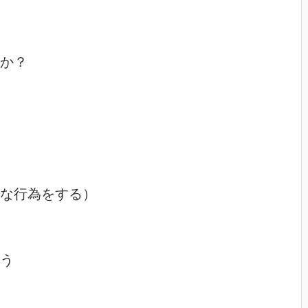
か？

な行為をする）

う
