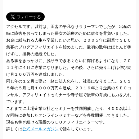
アクセルです。以前は、田舎の平凡なサラリーマンでしたが、出産の
時に障害をおってしまった長女の治療のために借金を背負いました。
お金に縛られる人生を卒業したいと思い、２００５年に副業でＳＥＯ
集客のブログアフィリエイトを始めました。最初の数年はほとんど稼
げずに、挫折の連続でした。
ある事をきっかけに、脱サラできるぐらいに稼げるようになり、２０
１１年に４月に専業になりました。その後、さらに売り上げは伸び続
け月１００万円を達成しました。
同じ年の１２月に妻と一緒に法人化をし、社長になりました。２０１
５年の５月に月１０００万円を達成。２０１６年より企業のＳＥＯコ
ンサル、アフィリエイトセミナーや寺子屋で後輩の育成にも力を入れ
ています。
これまでに上場企業５社とセミナーを共同開催したり、４００名以上
が同時に参加したオンラインセミナーなどを多数開催してきました。
現在も稼ぎ続ける現役のＳＥＯアフィリエイターです。
詳しくは
公式メールマガジン
で話をしています。