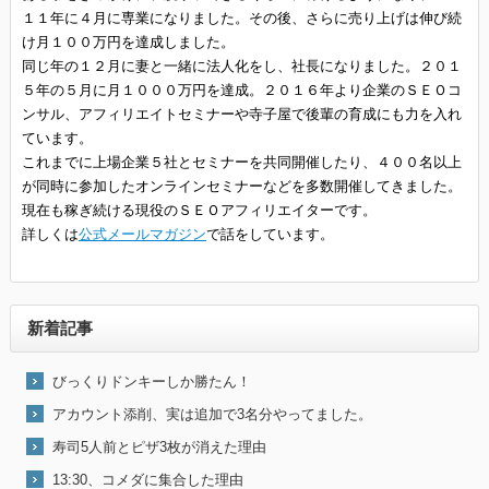
１１年に４月に専業になりました。その後、さらに売り上げは伸び続
け月１００万円を達成しました。
同じ年の１２月に妻と一緒に法人化をし、社長になりました。２０１
５年の５月に月１０００万円を達成。２０１６年より企業のＳＥＯコ
ンサル、アフィリエイトセミナーや寺子屋で後輩の育成にも力を入れ
ています。
これまでに上場企業５社とセミナーを共同開催したり、４００名以上
が同時に参加したオンラインセミナーなどを多数開催してきました。
現在も稼ぎ続ける現役のＳＥＯアフィリエイターです。
詳しくは
公式メールマガジン
で話をしています。
新着記事
びっくりドンキーしか勝たん！
アカウント添削、実は追加で3名分やってました。
寿司5人前とピザ3枚が消えた理由
13:30、コメダに集合した理由