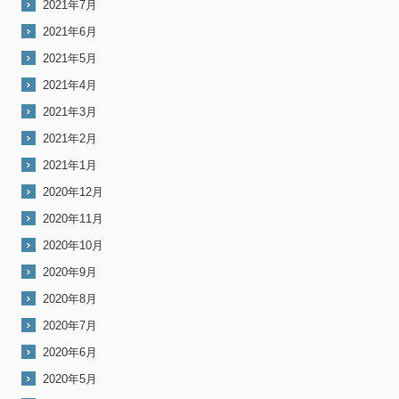
2021年7月
2021年6月
2021年5月
2021年4月
2021年3月
2021年2月
2021年1月
2020年12月
2020年11月
2020年10月
2020年9月
2020年8月
2020年7月
2020年6月
2020年5月