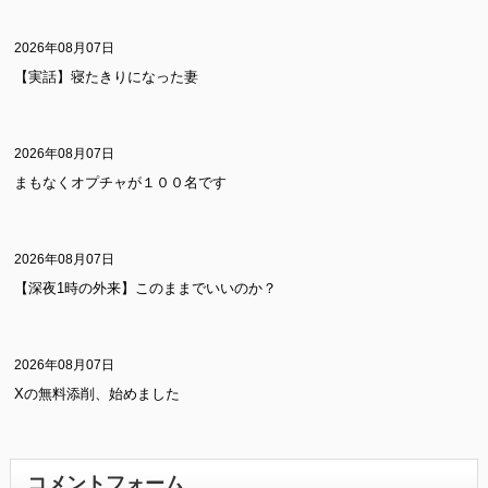
2026年08月07日
【実話】寝たきりになった妻
2026年08月07日
まもなくオプチャが１００名です
2026年08月07日
【深夜1時の外来】このままでいいのか？
2026年08月07日
Xの無料添削、始めました
コメントフォーム