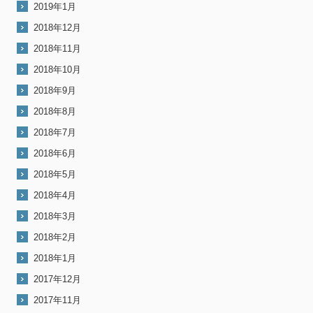
2019年1月
2018年12月
2018年11月
2018年10月
2018年9月
2018年8月
2018年7月
2018年6月
2018年5月
2018年4月
2018年3月
2018年2月
2018年1月
2017年12月
2017年11月