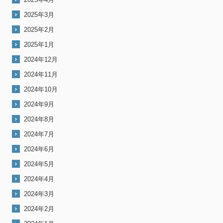
2025年3月
2025年2月
2025年1月
2024年12月
2024年11月
2024年10月
2024年9月
2024年8月
2024年7月
2024年6月
2024年5月
2024年4月
2024年3月
2024年2月