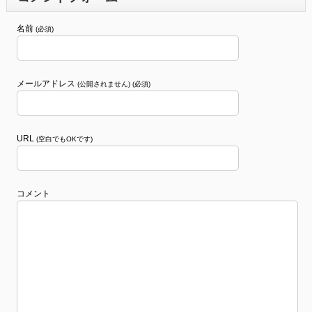
名前
(必須)
メールアドレス
(公開されません) (必須)
URL
(空白でもOKです)
コメント