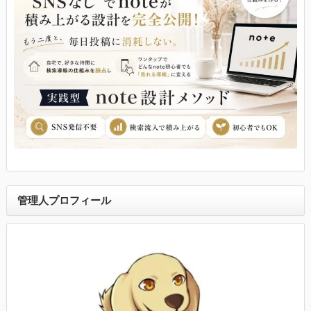
管理人プロフィール