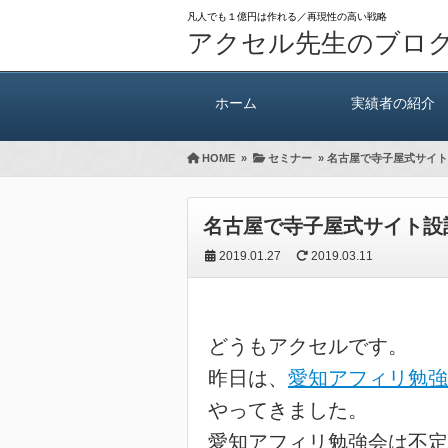
凡人でも１億円は作れる／再現性の高い戦略
アクセル先生のブロ
ホーム
実績者の紹介
HOME
»
セミナー
»
名古屋で寺子屋式サイト
名古屋で寺子屋式サイト設
2019.01.27
2019.03.11
どうもアクセルです。
昨日は、
愛知アフィリ勉強
やってきました。
愛知アフィリ勉強会は不定