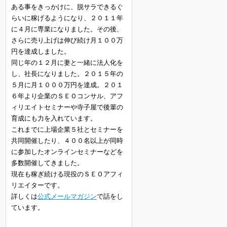
ある事をきっかけに、脱サラできるぐ
らいに稼げるようになり、２０１１年
に４月に専業になりました。その後、
さらに売り上げは伸び続け月１００万
円を達成しました。
同じ年の１２月に妻と一緒に法人化を
し、社長になりました。２０１５年の
５月に月１０００万円を達成。２０１
６年より企業のＳＥＯコンサル、アフ
ィリエイトセミナーや寺子屋で後輩の
育成にも力を入れています。
これまでに上場企業５社とセミナーを
共同開催したり、４００名以上が同時
に参加したオンラインセミナーなどを
多数開催してきました。
現在も稼ぎ続ける現役のＳＥＯアフィ
リエイターです。
詳しくは
公式メールマガジン
で話をし
ています。