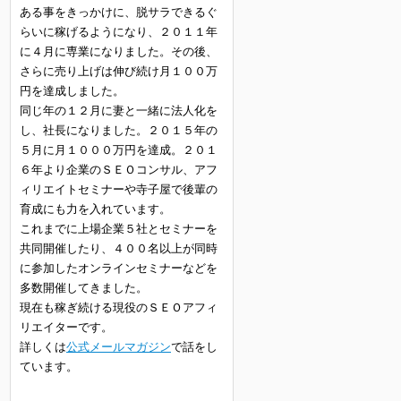
ある事をきっかけに、脱サラできるぐ
らいに稼げるようになり、２０１１年
に４月に専業になりました。その後、
さらに売り上げは伸び続け月１００万
円を達成しました。
同じ年の１２月に妻と一緒に法人化を
し、社長になりました。２０１５年の
５月に月１０００万円を達成。２０１
６年より企業のＳＥＯコンサル、アフ
ィリエイトセミナーや寺子屋で後輩の
育成にも力を入れています。
これまでに上場企業５社とセミナーを
共同開催したり、４００名以上が同時
に参加したオンラインセミナーなどを
多数開催してきました。
現在も稼ぎ続ける現役のＳＥＯアフィ
リエイターです。
詳しくは
公式メールマガジン
で話をし
ています。