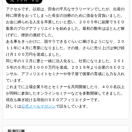
アクセルです。以前は、田舎の平凡なサラリーマンでしたが、出産の
時に障害をおってしまった長女の治療のために借金を背負いました。
お金に縛られる人生を卒業したいと思い、２００５年に副業でＳＥＯ
集客のブログアフィリエイトを始めました。最初の数年はほとんど稼
げずに、挫折の連続でした。
ある事をきっかけに、脱サラできるぐらいに稼げるようになり、２０
１１年に４月に専業になりました。その後、さらに売り上げは伸び続
け月１００万円を達成しました。
同じ年の１２月に妻と一緒に法人化をし、社長になりました。２０１
５年の５月に月１０００万円を達成。２０１６年より企業のＳＥＯコ
ンサル、アフィリエイトセミナーや寺子屋で後輩の育成にも力を入れ
ています。
これまでに上場企業５社とセミナーを共同開催したり、４００名以上
が同時に参加したオンラインセミナーなどを多数開催してきました。
現在も稼ぎ続ける現役のＳＥＯアフィリエイターです。
詳しくは
公式メールマガジン
で話をしています。
新着記事