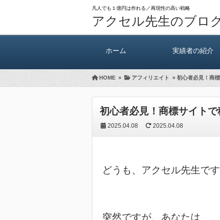
凡人でも１億円は作れる／再現性の高い戦略
アクセル先生のブロ
ホーム
実績者の紹介
HOME
»
アフィリエイト
»
初心者必見！商標
初心者必見！商標サイトで
2025.04.08
2025.04.08
どうも、アクセル先生です
突然ですが、あなたは
