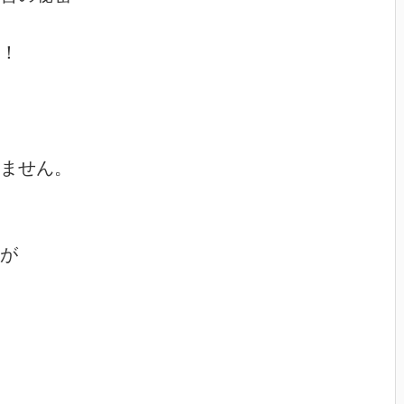
！

ません。

が
