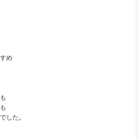
すめ

も

も

でした。
