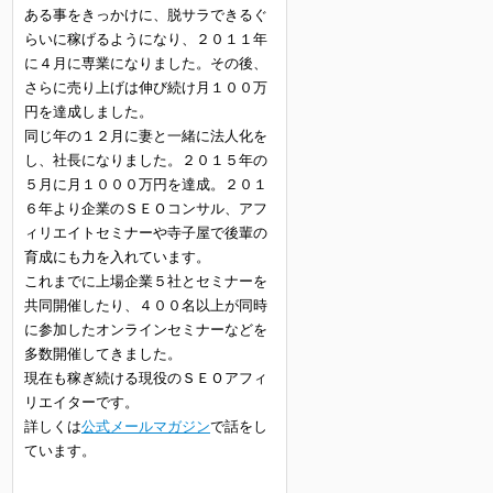
ある事をきっかけに、脱サラできるぐ
らいに稼げるようになり、２０１１年
に４月に専業になりました。その後、
さらに売り上げは伸び続け月１００万
円を達成しました。
同じ年の１２月に妻と一緒に法人化を
し、社長になりました。２０１５年の
５月に月１０００万円を達成。２０１
６年より企業のＳＥＯコンサル、アフ
ィリエイトセミナーや寺子屋で後輩の
育成にも力を入れています。
これまでに上場企業５社とセミナーを
共同開催したり、４００名以上が同時
に参加したオンラインセミナーなどを
多数開催してきました。
現在も稼ぎ続ける現役のＳＥＯアフィ
リエイターです。
詳しくは
公式メールマガジン
で話をし
ています。