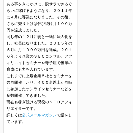
ある事をきっかけに、脱サラできるぐ
らいに稼げるようになり、２０１１年
に４月に専業になりました。その後、
さらに売り上げは伸び続け月１００万
円を達成しました。
同じ年の１２月に妻と一緒に法人化を
し、社長になりました。２０１５年の
５月に月１０００万円を達成。２０１
６年より企業のＳＥＯコンサル、アフ
ィリエイトセミナーや寺子屋で後輩の
育成にも力を入れています。
これまでに上場企業５社とセミナーを
共同開催したり、４００名以上が同時
に参加したオンラインセミナーなどを
多数開催してきました。
現在も稼ぎ続ける現役のＳＥＯアフィ
リエイターです。
詳しくは
公式メールマガジン
で話をし
ています。