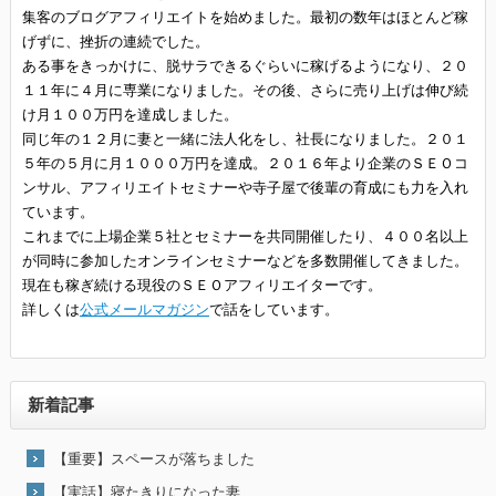
集客のブログアフィリエイトを始めました。最初の数年はほとんど稼
げずに、挫折の連続でした。
ある事をきっかけに、脱サラできるぐらいに稼げるようになり、２０
１１年に４月に専業になりました。その後、さらに売り上げは伸び続
け月１００万円を達成しました。
同じ年の１２月に妻と一緒に法人化をし、社長になりました。２０１
５年の５月に月１０００万円を達成。２０１６年より企業のＳＥＯコ
ンサル、アフィリエイトセミナーや寺子屋で後輩の育成にも力を入れ
ています。
これまでに上場企業５社とセミナーを共同開催したり、４００名以上
が同時に参加したオンラインセミナーなどを多数開催してきました。
現在も稼ぎ続ける現役のＳＥＯアフィリエイターです。
詳しくは
公式メールマガジン
で話をしています。
新着記事
【重要】スペースが落ちました
【実話】寝たきりになった妻