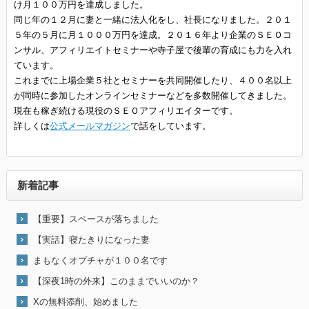
け月１００万円を達成しました。
同じ年の１２月に妻と一緒に法人化をし、社長になりました。２０１
５年の５月に月１０００万円を達成。２０１６年より企業のＳＥＯコ
ンサル、アフィリエイトセミナーや寺子屋で後輩の育成にも力を入れ
ています。
これまでに上場企業５社とセミナーを共同開催したり、４００名以上
が同時に参加したオンラインセミナーなどを多数開催してきました。
現在も稼ぎ続ける現役のＳＥＯアフィリエイターです。
詳しくは
公式メールマガジン
で話をしています。
新着記事
【重要】スペースが落ちました
【実話】寝たきりになった妻
まもなくオプチャが１００名です
【深夜1時の外来】このままでいいのか？
Xの無料添削、始めました