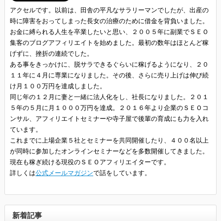
アクセルです。以前は、田舎の平凡なサラリーマンでしたが、出産の
時に障害をおってしまった長女の治療のために借金を背負いました。
お金に縛られる人生を卒業したいと思い、２００５年に副業でＳＥＯ
集客のブログアフィリエイトを始めました。最初の数年はほとんど稼
げずに、挫折の連続でした。
ある事をきっかけに、脱サラできるぐらいに稼げるようになり、２０
１１年に４月に専業になりました。その後、さらに売り上げは伸び続
け月１００万円を達成しました。
同じ年の１２月に妻と一緒に法人化をし、社長になりました。２０１
５年の５月に月１０００万円を達成。２０１６年より企業のＳＥＯコ
ンサル、アフィリエイトセミナーや寺子屋で後輩の育成にも力を入れ
ています。
これまでに上場企業５社とセミナーを共同開催したり、４００名以上
が同時に参加したオンラインセミナーなどを多数開催してきました。
現在も稼ぎ続ける現役のＳＥＯアフィリエイターです。
詳しくは
公式メールマガジン
で話をしています。
新着記事